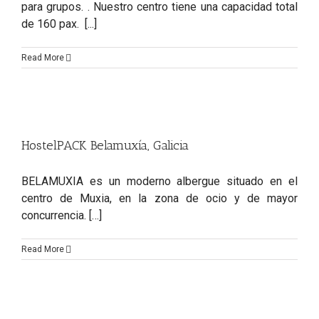
para grupos. . Nuestro centro tiene una capacidad total
de 160 pax. [...]
Read More
HostelPACK Belamuxía, Galicia
BELAMUXIA es un moderno albergue situado en el
centro de Muxia, en la zona de ocio y de mayor
concurrencia. […]
Política de cookies
Aviso Legal
Política de Privacidad
Read More
Política Redes Sociales
Contacto
Noticias
Quiénes Somos
FAQ’s